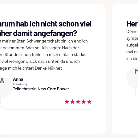
rum hab ich nicht schon viel
Her
üher damit angefangen?
Deine 
sympat
 meiner 2ten Schwangerschaft bin ich endlich
aufge
ir gekommen. Was soll ich sagen: Nach der
mal d
en Stunde schon fühle ich mich einfach stärker.
ich bi
st viel weniger Druck nach unten da und ich
ge mich leichter! Danke Nükhet
A
Anna
Hamburg
Teilnehmerin New Core Power