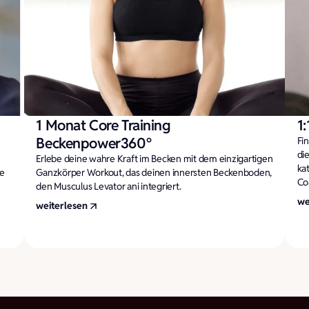
1 Monat Core Training
1
Beckenpower360°
Fi
die
Erlebe deine wahre Kraft im Becken mit dem einzigartigen
kat
e
Ganzkörper Workout, das deinen innersten Beckenboden,
Co
den Musculus Levator ani integriert.
we
weiterlesen