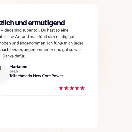
zlich und ermutigend
Endl
Videos sind super toll. Du hast so eine
Ich bin
hische Art und man fühlt sich richtig gut
Arbeit 
hoben und angenommen. Ich fühle mich jedes
so wenig
anach besser, angenommener und gut so wie
ich fas
n. Danke dafür.
mehr (m
vorausg
M
Marianne
Rahmen 
Zürich
angefüh
Teilnehmerin New Core Power
S