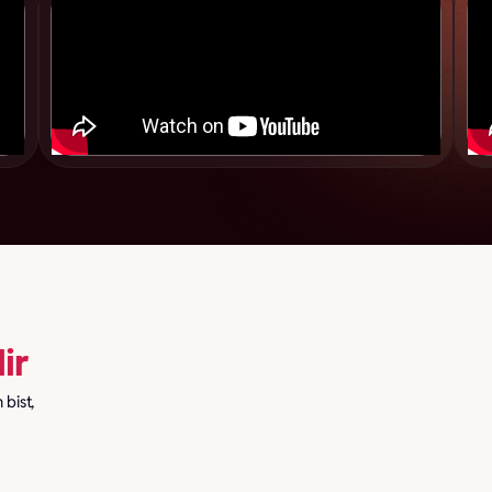
ir
bist,